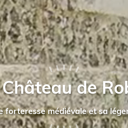
 Château de Rob
 forteresse médiévale et sa lég