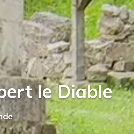
ert le Diable
ende